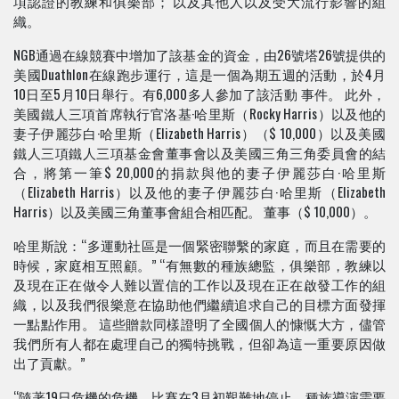
項認證的教練和俱樂部； 以及其他人以及受大流行影響的組
織。
NGB通過在線競賽中增加了該基金的資金，由26號塔26號提供的
美國Duathlon在線跑步運行，這是一個為期五週的活動，於4月
10日至5月10日舉行。有6,000多人參加了該活動 事件。 此外，
美國鐵人三項首席執行官洛基·哈里斯（Rocky Harris）以及他的
妻子伊麗莎白·哈里斯（Elizabeth Harris）（$ 10,000）以及美國
鐵人三項鐵人三項基金會董事會以及美國三角三角委員會的結
合，將第一筆$ 20,000的捐款與他的妻子伊麗莎白·哈里斯
（Elizabeth Harris）以及他的妻子伊麗莎白·哈里斯（Elizabeth
Harris）以及美國三角董事會組合相匹配。 董事（$ 10,000）。
哈里斯說：“多運動社區是一個緊密聯繫的家庭，而且在需要的
時候，家庭相互照顧。” “有無數的種族總監，俱樂部，教練以
及現在正在做令人難以置信的工作以及現在正在啟發工作的組
織，以及我們很樂意在協助他們繼續追求自己的目標方面發揮
一點點作用。 這些贈款同樣證明了全國個人的慷慨大方，儘管
我們所有人都在處理自己的獨特挑戰，但卻為這一重要原因做
出了貢獻。”
“隨著19日危機的危機，比賽在3月初艱難地停止，種族導演需要