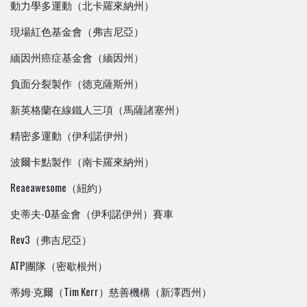
動力學多運動（北卡羅來納州）
現場紅色基金會（弗吉尼亞）
緬因州癌症基金會（緬因州）
負面分裂製作（德克薩斯州）
新英格蘭在線鐵人三項（馬薩諸塞州）
精密多運動（伊利諾伊州）
波爾卡點製作（南卡羅來納州）
Reaeawesome（紐約）
史蒂夫-O基金會（伊利諾伊州）賽車
Rev3（弗吉尼亞）
ATP團隊（密歇根州）
蒂姆·克爾（Tim Kerr）慈善機構（新澤西州）