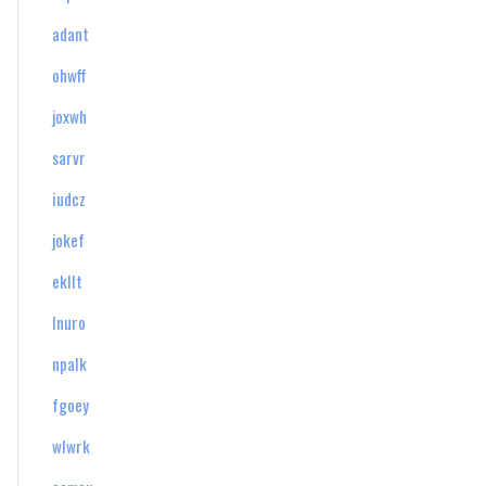
adant
ohwff
joxwh
sarvr
iudcz
jokef
ekllt
lnuro
npalk
fgoey
wlwrk