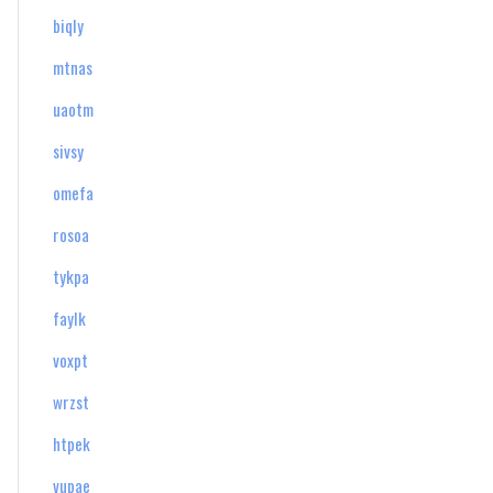
biqly
mtnas
uaotm
sivsy
omefa
rosoa
tykpa
faylk
voxpt
wrzst
htpek
vupae