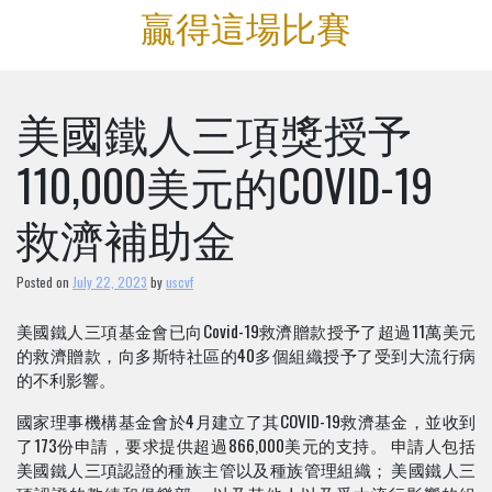
Skip
贏得這場比賽
to
content
美國鐵人三項獎授予
110,000美元的COVID-19
救濟補助金
Posted on
July 22, 2023
by
uscvf
美國鐵人三項基金會已向Covid-19救濟贈款授予了超過11萬美元
的救濟贈款，向多斯特社區的40多個組織授予了受到大流行病
的不利影響。
國家理事機構基金會於4月建立了其COVID-19救濟基金，並收到
了173份申請，要求提供超過866,000美元的支持。 申請人包括
美國鐵人三項認證的種族主管以及種族管理組織； 美國鐵人三