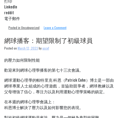
打印
LinkedIn
reddit
電子郵件
on
Posted in Uncategorized
Leave a Comment
國
家
網球播客：期望限制了初級球員
農
場
Posted on
March 12, 2023
by
uscvf
（State
Farm）
的壓力如何限制性能
與
2021
歡迎來到網球心理學播客的第七十三次會議。
網球運動心理學的帕特里克·科恩（Patrick Cohn）博士是一部由
網球專業人士組成的心理遊戲，並協助競爭者，網球教練以及
父母增強了信心，專注力以及利用運動心理學策略的鎮定。
在本週的網球心理學會議上：
科恩博士解決了壓力以及如何影響您的表現。
對於初級網球運動員來說，壓力是一個極為典型的困難。