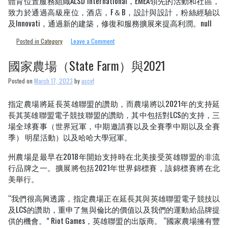
體育位置服務組織ALSD International，EMEA領先的活動和社區，
致力於通過高級座位，酒店，F＆B，設計與設計，粉絲經驗以
及Innovati，通過新的建築，修復和服務擴展來提高利潤。null
on
Posted in
Category
Leave a Comment
Laliga
俱
國家農場（State Farm）與2021
樂
部
Posted on
March 17, 2023
by
uscvf
獲
得
指定農場將延長英雄聯盟的讚助，而農場將以2021年的支持延
了
長其英雄聯盟電子競技聯盟的讚助，其中包括對LCS的支持，三
Revist
Laliga
場全球賽事（世界冠軍，中期邀請賽以及全賽季中期以及全賽
季） 明星活動）以及哈哈大學冠軍。
州農場是最早在2018年開始支持時在北美接受英雄聯盟的非流
行品牌之一。擴展將包括2021年世界錦標賽，該錦標賽將在北
美舉行。
“我們很高興透露，指定農場正在延長其與英雄聯盟電子競技以
及LCS的讚助，重申了無與倫比的價值以及我們的運動給品牌提
供的機會。” Riot Games，英雄聯盟的出版商。 “國家農場擁有豐