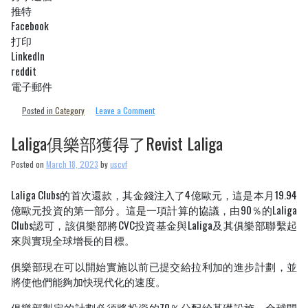
推特
Facebook
打印
LinkedIn
reddit
電子郵件
on
Posted in
Category
Leave a Comment
FCS
季
Laliga俱樂部獲得了Revist Laliga
后
賽
Posted on
March 18, 2023
by
uscvf
預
定
Laliga Clubs的首次還款，其金錢注入了4億歐元，這是本月19.94
的
億歐元投資的第一部分。這是一項計算的協議，由90％的Laliga
地
點
Clubs認可，該俱樂部將CVC投資基金與Laliga及其俱樂部聯繫起
宣
來與實現全球增長的目標。
布
俱樂部現在可以開始實施以前已提交給拉利加的進步計劃，並
將使他們能夠加快現代化的速度。
俱樂部製定的計劃必須將投資的70％分配給基礎設施，全球開