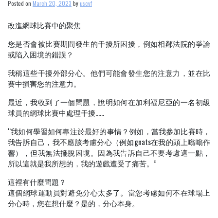
Posted on
March 20, 2023
by
uscvf
客：
受
改進網球比賽中的聚焦
傷
後
您是否會被比賽期間發生的干擾所困擾，例如相鄰法院的爭論
高
爾
或陷入困境的錯誤？
夫
信
我稱這些干擾外部分心。他們可能會發生您的注意力，並在比
心
賽中損害您的注意力。
最近，我收到了一個問題，說明如何在加利福尼亞的一名初級
球員的網球比賽中處理干擾……
“我如何學習如何專注於最好的事情？例如，當我參加比賽時，
我告訴自己，我不應該考慮分心（例如gnats在我的頭上嗡嗡作
響），但我無法擺脫困境。因為我告訴自己不要考慮這一點，
所以這就是我所想的，我的遊戲遭受了痛苦。”
這裡有什麼問題？
這個網球運動員對避免分心太多了。當您考慮如何不在球場上
分心時，您在想什麼？是的，分心本身。