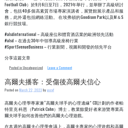
Football Club）於9月6日至7日，2021年舉行，並舉辦了高級研討
會，包括40多個高素質市場專家演講者，展覽館展示產品和服
務，此外還包括網絡活動。 在埃弗頓的Goodison Park以及M＆S
銀行競技場。
#alsdinternational – 高級座位和體育酒店業的歐洲領先活動
#alsd – 在過去30年中領導高級座椅行業
#SportSvenueBusiness – 行業新聞，視圖和開發的領先平台
分享這篇文章
on
Posted in Uncategorized
Leave a Comment
Aspire
Lounge
高爾夫播客：受傷後高爾夫信心
在
位
Posted on
March 22, 2023
by
uscvf
於
Itchen
高爾夫心理學專家兼“高爾夫球手的心理邊緣” CD計劃的作者帕
Stand
特里克·科恩（Patrick Cohn）博士，教業餘愛好者來游覽專業高
的
St.
爾夫球手如何改善他們的高爾夫心理遊戲。
Mary’s
Stadium
在本週的高爾夫心理學會議上，高爾夫專家的心理遊戲和高爾