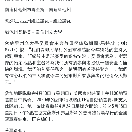
南達科他州布魯金斯 – 南達科他州
賓夕法尼亞州維拉諾瓦 – 維拉諾瓦
猶他州奧格登 – 韋伯州立大學
密蘇里州立大學委員會主席兼田徑總監凱爾·馬特斯（Kyle
Moats）說：“我們為即將舉行的冠軍和感謝今年網站的主持人
感到興奮。” “鑑於本足球賽季的獨特情況，委員會認為，所選
擇的預定地點和主機將為我們所有的參與者提供一個安全而愉
快的環境。我們的首要任務之一是我們的首要任務之一，我們
有信心我們的主人將使今年的冠軍對所有參與者的記憶令人難
忘。”
參加的團隊將在4月18日（星期日）美國東部時間上午11:30的甄
選節目中揭曉。 2020年的冠軍領域將由11個自動預選賽和5支大
球隊組成。第一輪比賽將於4月24日星期六開始，並於5月16日
星期日下午2點在德克薩斯州弗里斯科的豐田體育場舉行的全國
冠軍賽結束。 ET在ABC上。
分享這個：