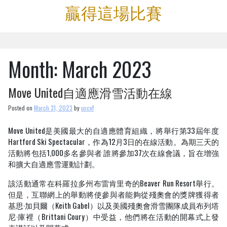
Skip
贏得這場比賽
to
content
Month:
March 2023
Move United自適應滑雪活動在線
Posted on
March 31, 2023
by
uscvf
Move United是美國最大的自適應體育組織，將舉行第33屆年度
Hartford Ski Spectacular，作為12月3日的在線活動。為期三天的
活動將包括1,000多名參與者 誰將參加37次在線會議，旨在增強
和擴大自適應雪運動計劃。
該活動通常在科羅拉多州布雷肯里奇的Beaver Run Resort舉行。
但是，互聯網上的舉動將使參與者能夠從殘奧會的獎牌獲得者
基思·加貝爾（Keith Gabel）以及美國殘奧會滑雪團隊成員布列塔
尼·庫裡（Brittani Coury）中受益，他們將在活動的開幕式上發