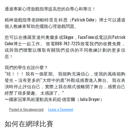
通過專家心理遊戲指導提高您的自尊心和專注！
精神遊戲指導老師帕特里克·科恩（Patrick Cohn）博士可以通過
個人教練來幫助您擺脫心理遊戲問題。
您可以在佛羅里達州奧蘭多或Skype，FaceTime或電話與Patrick
Cohn博士一起工作。 致電888-742-7225致電我們的收費免費，
或與我們聯繫以獲取有關我們提供的不同教練計劃的更多信
息！
我們的學生在說什麼？
“哇！！！ 我有一個星期。 我能夠充滿信心，使我的風格能夠
發光 – 沒有更多的“大燈中的鹿”外觀或感覺進入舞台。 我在表
演時停止評估自己，實際上我在模式後離開了舞台，感覺自己
經歷了很多樂趣。 太感謝了。”
〜國家冠軍馬術運動員朱莉婭·德雷爾（Julia Dreyer）
on
Posted in Uncategorized
Leave a Comment
高
爾
如何在網球比賽
夫
播