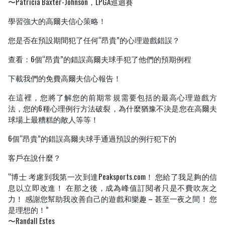
〜Patricia Baxter-Johnson，LPGA巡迴賽
學習強大的高爾夫信心策略！
您是否在預設期間犯了任何“昂貴”的心理遊戲錯誤？
查看：6個“昂貴”的錯誤高爾夫球手犯了他們的預期例程
下載我們的免費高爾夫信心報告！
在這裡，您將了解您的前期常規需要包括的最高心理遊戲方
法，您的6種心理例行方法破裂，為什麼猶豫不決是您在高爾夫
球場上最糟糕的敵人等等！
6個“昂貴”的錯誤高爾夫球手通過預設的例行犯下的
客戶在說什麼？
“博士 考慮到我第一次到達Peaksports.com！ 您給了我足夠的信
息以立即改進！ 在那之後，成為峰值訂閱者只是不費吹灰之
力！ 感謝您幫助我改善自己的遊戲和樂趣 – 甚至一夜之間！ 您
是理想的！”
〜Randall Estes