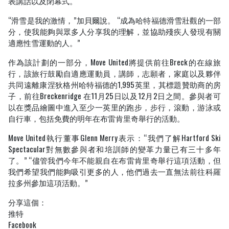
表講話以及閉幕式。
“滑雪是我的激情，”加貝爾說。 “成為哈特福德滑雪壯觀的一部
分，使我能夠與眾多人分享我的理解，並協助殘疾人發現有關
適應性雪運動的人。”
作為該計劃的一部分，Move United將提供前往Breck的在線旅
行，該旅行鼓勵自適應運動員，講師，志願者，家庭以及夥伴
共同遠離康涅狄格州哈特福德的1,995英里，其標題贊助商的房
子，前往Breckenridge 在11月25日以及12月2日之間。參與者可
以在獎品繪圖中進入至少一英里的跑步，步行，滾動，游泳或
自行車，包括免費的明年在布雷肯里奇舉行的活動。
Move United執行董事Glenn Merry表示：“我們了解Hartford Ski
Spectacular對無數參與者和培訓師的變革力量已有三十多年
了。” “儘管我們今年不能親自在布雷肯里奇舉行這項活動，但
我們希望我們能夠吸引更多的人，他們過去一直無法前往科羅
拉多州參加這項活動。”
分享這個：
推特
Facebook