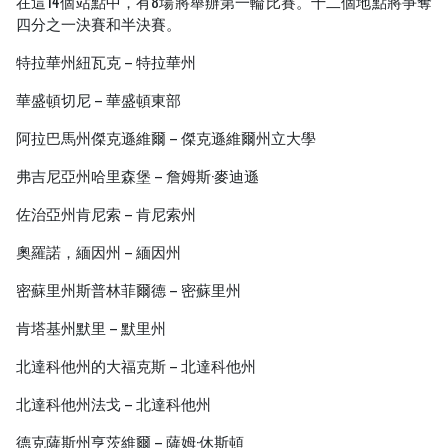
在這14個站點中，有8場將舉辦第一輪比賽。十二個地點將爭奪
四分之一決賽和半決賽。
特拉華州紐瓦克 – 特拉華州
華盛頓切尼 – 華盛頓東部
阿拉巴馬州傑克遜維爾 – 傑克遜維爾州立大學
弗吉尼亞州哈里森堡 – 詹姆斯·麥迪遜
佐治亞州肯尼索 – 肯尼索州
奧羅諾，緬因州 – 緬因州
密蘇里州斯普林菲爾德 – 密蘇里州
肯塔基州默里 – 默里州
北達科他州的大福克斯 – 北達科他州
北達科他州法戈 – 北達科他州
德克薩斯州亨茨維爾 – 薩姆·休斯頓