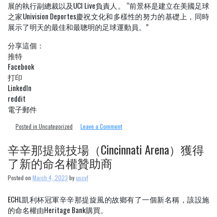
展的執行副總裁以及UCI Live負責人。 “前景杯是建立在美國足球
之家Univision Deportes慶祝文化和多樣性的努力的基礎上，同時
展示了明天的最佳和最聰明的足球運動員。”
分享這個：
推特
Facebook
打印
LinkedIn
reddit
電子郵件
on
Posted in Uncategorized
Leave a Comment
基
西
辛辛那提競技場（Cincinnati Arena）獲得
米
了新的命名權贊助商
（Kissimmee）
舉
Posted on
March 4, 2023
by
uscvf
辦
就
職
ECHL凱利杯冠軍辛辛那提旋風的故鄉有了一個新名稱，該設施
典
的命名權由Heritage Bank購買。
禮