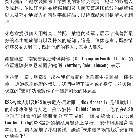
突出顯示了繩索裝飾和工業照明的細節受到海上地區的影響以
及風格，並以紅色的品牌觸動以及與南安普敦FC條紋的品牌觸
動以及巧妙地嵌入的講故事藝術品，以確保結果捕捉聖人的精
神。
休息室提供個人用餐桌，並配上放縱的菜單，展示了漢普郡最
好的本土組成部分以及持久的感知，這是一個休息室，既熱情
好客又令人難忘，既是他們的客人，又令人難忘。
銷售總監，南安普敦足球俱樂部（Southampton Football Club）的
位置經驗安東尼·科爾·約翰遜（Anthony Cole-Johnson）表示：
與往常一樣，與KSS一起在我們最新的休息室中振興是一種樂
趣。 通過採用他們的想法，我們重塑了該區域的身份，並與Bar
現在的“聲明”功能製作了一個夢幻般的休息室。
KSS合夥人以及KSS董事尼克·馬歇爾（Nick Marshall）是40歲以上
的市場專業發言人之一黛比·波特（Debbie Power），他們在ALSD
全球研討會和展覽期間分享了見解，該展覽會在Liverpool
Football Club的KSS設計的初級展覽會上舉行。 安菲爾德體育場
本月初。 兩人參加了小組會議，談論“未來體育場”以及“安菲爾
德的變化”。