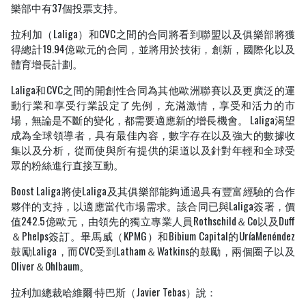
樂部中有37個投票支持。
拉利加（Laliga）和CVC之間的合同將看到聯盟以及俱樂部將獲
得總計19.94億歐元的合同，並將用於技術，創新，國際化以及
體育增長計劃。
Laliga和CVC之間的開創性合同為其他歐洲聯賽以及更廣泛的運
動行業和享受行業設定了先例，充滿激情，享受和活力的市
場，無論是不斷的變化，都需要適應新的增長機會。 Laliga渴望
成為全球領導者，具有最佳內容，數字存在以及強大的數據收
集以及分析，從而使與所有提供的渠道以及針對年輕和全球受
眾的粉絲進行直接互動。
Boost Laliga將使Laliga及其俱樂部能夠通過具有豐富經驗的合作
夥伴的支持，以適應當代市場需求。該合同已與Laliga簽署，價
值242.5億歐元，由領先的獨立專業人員Rothschild＆Co以及Duff
＆Phelps簽訂。畢馬威（KPMG）和Bibium Capital的UríaMenéndez
鼓勵Laliga，而CVC受到Latham＆Watkins的鼓勵，兩個圈子以及
Oliver＆Ohlbaum。
拉利加總裁哈維爾·特巴斯（Javier Tebas）說：