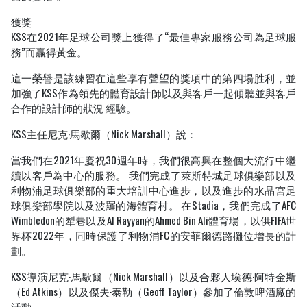
獲獎
KSS在2021年足球公司獎上獲得了“最佳專家服務公司為足球服
務”而贏得黃金。
這一榮譽是該練習在這些享有聲望的獎項中的第四場胜利，並
加強了KSS作為領先的體育設計師以及與客戶一起傾聽並與客戶
合作的設計師的狀況 經驗。
KSS主任尼克·馬歇爾（Nick Marshall）說：
當我們在2021年慶祝30週年時，我們很高興在整個大流行中繼
續以客戶為中心的服務。 我們完成了萊斯特城足球俱樂部以及
利物浦足球俱樂部的重大培訓中心進步，以及進步的水晶宮足
球俱樂部學院以及波羅的海體育村。 在Stadia，我們完成了AFC
Wimbledon的犁巷以及Al Rayyan的Ahmed Bin Ali體育場，以供FIFA世
界杯2022年，同時保護了利物浦FC的安菲爾德路攤位增長的計
劃。
KSS導演尼克·馬歇爾（Nick Marshall）以及合夥人埃德·阿特金斯
（Ed Atkins）以及傑夫·泰勒（Geoff Taylor）參加了倫敦啤酒廠的
活動。