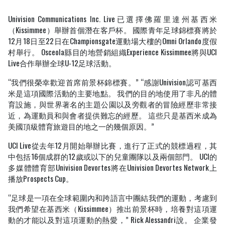
期
望
Univision Communications Inc. Live已選擇佛羅里達州基西米
限
（Kissimmee）舉辦首個潛在客戶杯。 國際青年足球錦標賽將於
制
了
12月18日至22日在Championsgate運動場大樓的Omni Orlando度假
初
村舉行。 Osceola縣目的地營銷組織Experience Kissimmee將與UCI
級
Live合作舉辦全球U-12足球活動。
球
員
“我們很榮幸歡迎首席前景杯錦標賽。” “感謝Univision認可基西
米是這項國際活動的主要地點。 我們的目的地使用了非凡的體
育設施，與世界著名的主題公園以及旁觀者的冒險經歷非常接
近，為運動員和與會者提供難忘的經歷。 這些只是基西米成為
美國頂級體育旅遊目的地之一的幾個原因。”
UCI Live從去年12月開始舉辦比賽，進行了正式的競標過程，其
中包括16個成群的12歲或以下的兒童團隊以及兩個部門。 UCI的
多媒體體育部Univision Devortes將在Univision Devortes Network上
播放Prospects Cup。
“足球是一項在全球範圍內和跨語言中團結我們的運動，考慮到
我們希望在基西米（Kissimmee）推出前景杯時，培養對這項運
動的才能以及對這項運動的熱愛，” Rick Alessandri說。 企業發