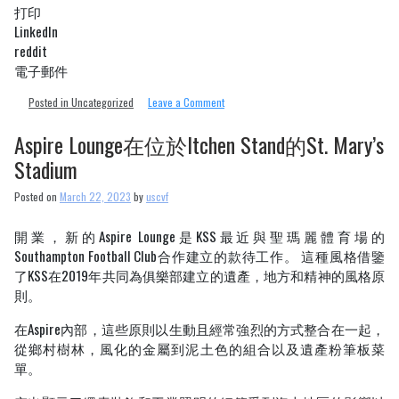
打印
LinkedIn
reddit
電子郵件
on
Posted in Uncategorized
Leave a Comment
Move
United
Aspire Lounge在位於Itchen Stand的St. Mary’s
自
Stadium
適
應
Posted on
March 22, 2023
by
uscvf
滑
雪
活
開業，新的Aspire Lounge是KSS最近與聖瑪麗體育場的
動
Southampton Football Club合作建立的款待工作。 這種風格借鑒
在
了KSS在2019年共同為俱樂部建立的遺產，地方和精神的風格原
線
則。
在Aspire內部，這些原則以生動且經常強烈的方式整合在一起，
從鄉村樹林，風化的金屬到泥土色的組合以及遺產粉筆板菜
單。