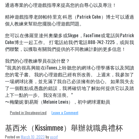
通過專業的心理遊戲指導來提高您的自尊心以及專注！
精神遊戲指導老師帕特里克·科恩（Patrick Cohn）博士可以通過
個人教練來幫助您擺脫心理遊戲問題。
您可以在佛羅里達州奧蘭多或Skype，FaceTime或電話與Patrick
Cohn博士一起工作。 打電話給我們電話888-742-7225，或與我
們聯繫，以獲取有關我們提供的不同教練計劃的更多信息！
我們的心理教練學員在說什麼？
“我真的很高興能在iTunes上聆聽您的網球心理學播客以及閱讀
您的電子書。 我的心理遊戲已經有所改善。 上週末，我參加了
一場網球比賽，並充滿了我自己必須擁有的信心。 如果我失去
了一個觀點或愚蠢的錯誤，我將確切地了解如何提供它以及踏
上下一點的一步。 我沒有沮喪。”
〜梅蘭妮·劉易斯（Melanie Lewis），初中網球運動員
on
Posted in Uncategorized
Leave a Comment
網
球
基西米（Kissimmee）舉辦就職典禮杯
播
客：
Posted on
March 10, 2023
by
uscvf