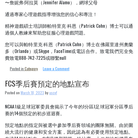
〜詹妮弗·阿拉莫（Jennifer Alamo），網球父母
通過專家心理遊戲指導增強您的信心和專注！
精神遊戲碩士培訓師帕特里克·科恩（Patrick Cohn）博士可以通
過個人教練來幫助您征服心理遊戲問題。
您可以與帕特里克·科恩（Patrick Cohn）博士在佛羅里達州奧蘭
多（Orlando）或Skype，FaceTime或電話合作。致電我們完全免
費致電888-742-7225或聯繫null
on
Posted in
Category
Leave a Comment
如
何
FCS季后賽預定的地點宣布
在
網
Posted on
March 18, 2023
by
uscvf
球
比
NCAA I級足球冠軍委員會揭示了今年的I分區I足球冠軍分區季后
賽
賽的14個預定的初步巡迴賽。
預定地點的指定與被選中參加季后賽領域的團隊無關。由於圍
繞大流行的健康和安全方案，因此認為有必要使用預定地點。