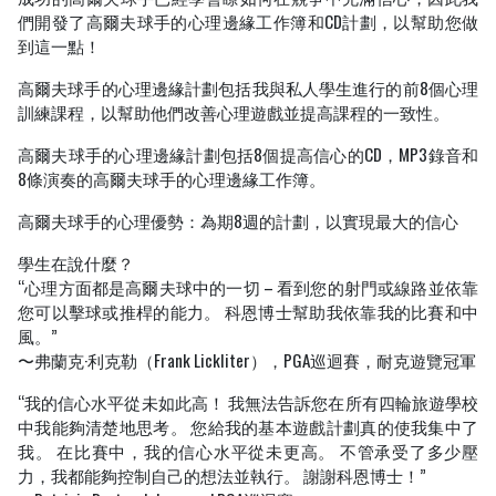
們開發了高爾夫球手的心理邊緣工作簿和CD計劃，以幫助您做
到這一點！
高爾夫球手的心理邊緣計劃包括我與私人學生進行的前8個心理
訓練課程，以幫助他們改善心理遊戲並提高課程的一致性。
高爾夫球手的心理邊緣計劃包括8個提高信心的CD，MP3錄音和
8條演奏的高爾夫球手的心理邊緣工作簿。
高爾夫球手的心理優勢：為期8週的計劃，以實現最大的信心
學生在說什麼？
“心理方面都是高爾夫球中的一切 – 看到您的射門或線路並依靠
您可以擊球或推桿的能力。 科恩博士幫助我依靠我的比賽和中
風。”
〜弗蘭克·利克勒（Frank Lickliter），PGA巡迴賽，耐克遊覽冠軍
“我的信心水平從未如此高！ 我無法告訴您在所有四輪旅遊學校
中我能夠清楚地思考。 您給我的基本遊戲計劃真的使我集中了
我。 在比賽中，我的信心水平從未更高。 不管承受了多少壓
力，我都能夠控制自己的想法並執行。 謝謝科恩博士！”