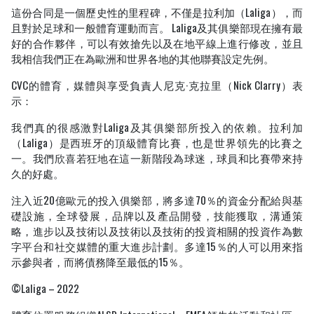
這份合同是一個歷史性的里程碑，不僅是拉利加（Laliga），而
且對於足球和一般體育運動而言。 Laliga及其俱樂部現在擁有最
好的合作夥伴，可以有效搶先以及在地平線上進行修改，並且
我相信我們正在為歐洲和世界各地的其他聯賽設定先例。
CVC的體育，媒體與享受負責人尼克·克拉里（Nick Clarry）表
示：
我們真的很感激對Laliga及其俱樂部所投入的依賴。拉利加
（Laliga）是西班牙的頂級體育比賽，也是世界領先的比賽之
一。我們欣喜若狂地在這一新階段為球迷，球員和比賽帶來持
久的好處。
注入近20億歐元的投入俱樂部，將多達70％的資金分配給與基
礎設施，全球發展，品牌以及產品開發，技能獲取，溝通策
略，進步以及技術以及技術以及技術的投資相關的投資作為數
字平台和社交媒體的重大進步計劃。多達15％的人可以用來指
示參與者，而將債務降至最低的15％。
©Laliga – 2022