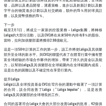
發，品牌以及產品開發，溝通策略，進步以及創新計劃以及數
字平台的物質進步計劃以及社交網絡，額外的15％用於球員註
冊，以及貨幣債務的15％。
下一步
截至2月1日，將成立一家新的控股業務 – Laliga集團，將轉移
Laliga的大部分活動，以及CVC將在未來50年內持有8％的股份。
當時，拉利加俱樂部還將獲得2.98億歐元。
這是一項50年計算的工作的第一步，該工作將使Laliga及其俱樂
部升至全球的新水平。與CVC的聯盟代表了在體育行業中擁有豐
富全球經驗的市場合作夥伴的增加，帶來了持久的資金以及能
力，以幫助Laliga及其俱樂部在全球範圍內在全球範圍內成長，
這是出色的困難以及不確定性在享受行業內。
提升Laliga
Laliga以及全球投資基金CVC在12月份的運動中籤署了一項計算
的合同，該合同改善了Laliga（“ Laliga Impulso”），這是改善
Laliga及其俱樂部的全球增長的工作。
合同的簽署符合Laliga大會的大部分改善Laliga的批准，42個俱